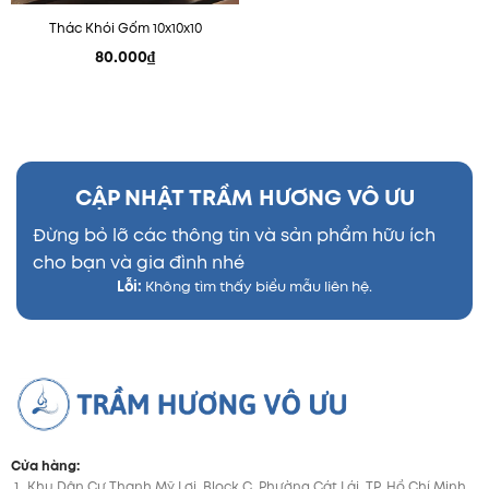
Thác Khói Gốm 10x10x10
80.000
₫
CẬP NHẬT TRẦM HƯƠNG VÔ ƯU
Đừng bỏ lỡ các thông tin và sản phẩm hữu ích
cho bạn và gia đình nhé
Lỗi:
Không tìm thấy biểu mẫu liên hệ.
Cửa hàng:
Khu Dân Cư Thạnh Mỹ Lợi, Block C, Phường Cát Lái, TP. Hồ Chí Minh