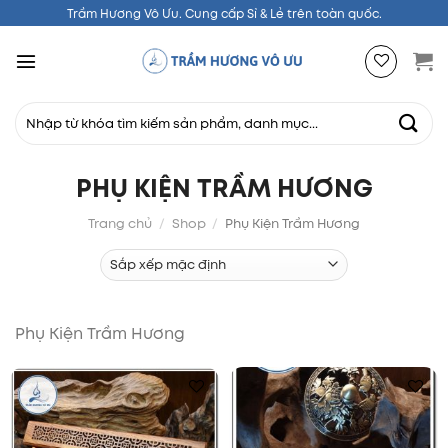
Chuyển
Trầm Hương Vô Ưu. Cung cấp Sỉ & Lẻ trên toàn quốc.
đến
nội
dung
Tìm
kiếm:
PHỤ KIỆN TRẦM HƯƠNG
Trang chủ
/
Shop
/
Phụ Kiện Trầm Hương
Phụ Kiện Trầm Hương