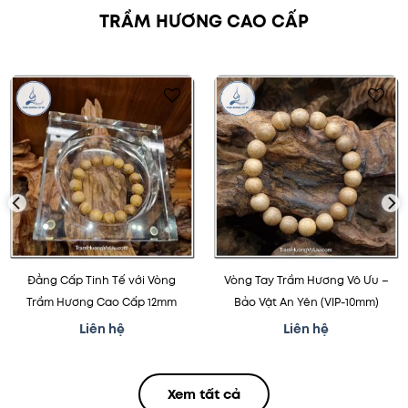
TRẦM HƯƠNG CAO CẤP
Thêm
Thêm
vào
vào
mục
mục
yêu
yêu
thích
thích
Đẳng Cấp Tinh Tế với Vòng
Vòng Tay Trầm Hương Vô Ưu –
Trầm Hương Cao Cấp 12mm
Bảo Vật An Yên (VIP-10mm)
Liên hệ
Liên hệ
Xem tất cả