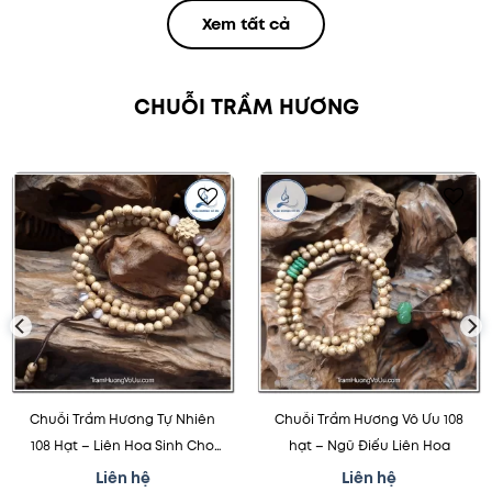
Xem tất cả
CHUỖI TRẦM HƯƠNG
Thêm
Thêm
vào
vào
mục
mục
yêu
yêu
thích
thích
Chuỗi Trầm Hương Tự Nhiên
Chuỗi Trầm Hương Vô Ưu 108
108 Hạt – Liên Hoa Sinh Cho
hạt – Ngũ Điếu Liên Hoa
Người Mạng Kim
Liên hệ
Liên hệ