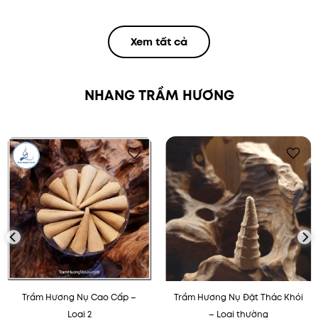
Xem tất cả
NHANG TRẦM HƯƠNG
Thêm
Thêm
vào
vào
mục
mục
yêu
yêu
thích
thích
Trầm Hương Nụ Cao Cấp –
Trầm Hương Nụ Đặt Thác Khói
Loại 2
– Loại thường