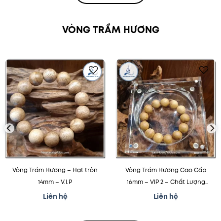
VÒNG TRẦM HƯƠNG
Thêm
Thêm
vào
vào
mục
mục
yêu
yêu
thích
thích
Vòng Trầm Hương – Hạt tròn
Vòng Trầm Hương Cao Cấp
14mm – V.I.P
16mm – VIP 2 – Chất Lượng
Hoàng Gia của Trầm Hương
Liên hệ
Liên hệ
Việt