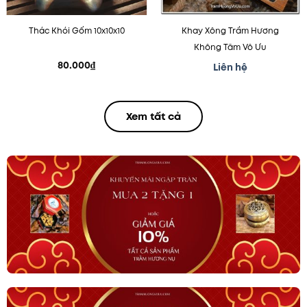
Thác Khói Gốm 10x10x10
Khay Xông Trầm Hương
Không Tăm Vô Ưu
80.000
₫
Liên hệ
Xem tất cả