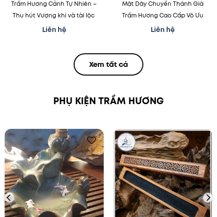
Trầm Hương Cảnh Tự Nhiên –
Mặt Dây Chuyền Thánh Giá
Thu hút Vượng khí và tài lộc
Trầm Hương Cao Cấp Vô Ưu
Liên hệ
Liên hệ
Xem tất cả
PHỤ KIỆN TRẦM HƯƠNG
Thêm
Thêm
vào
vào
mục
mục
yêu
yêu
thích
thích