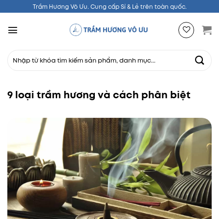
Chuyển
Trầm Hương Vô Ưu. Cung cấp Sỉ & Lẻ trên toàn quốc.
đến
nội
dung
Tìm
kiếm:
9 loại trầm hương và cách phân biệt