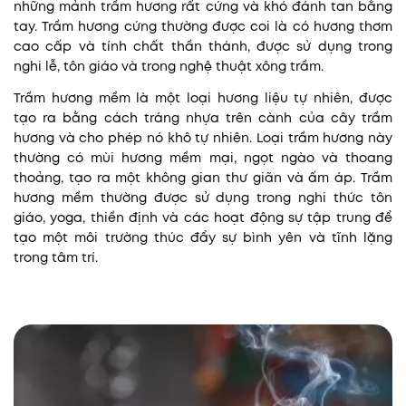
những mảnh trầm hương rất cứng và khó đánh tan bằng
tay. Trầm hương cứng thường được coi là có hương thơm
cao cấp và tính chất thần thánh, được sử dụng trong
nghi lễ, tôn giáo và trong nghệ thuật xông trầm.
Trầm hương mềm là một loại hương liệu tự nhiên, được
tạo ra bằng cách tráng nhựa trên cành của cây trầm
hương và cho phép nó khô tự nhiên. Loại trầm hương này
thường có mùi hương mềm mại, ngọt ngào và thoang
thoảng, tạo ra một không gian thư giãn và ấm áp. Trầm
hương mềm thường được sử dụng trong nghi thức tôn
giáo, yoga,
thiền định
và các hoạt động sự tập trung để
tạo một môi trường thúc đẩy sự bình yên và tĩnh lặng
trong tâm trí.