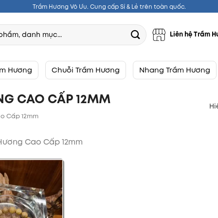
Trầm Hương Vô Ưu. Cung cấp Sỉ & Lẻ trên toàn quốc.
Liên hệ Trầm H
ầm Hương
Chuỗi Trầm Hương
Nhang Trầm Hương
G CAO CẤP 12MM
Hi
ao Cấp 12mm
Hương Cao Cấp 12mm
Thêm
vào