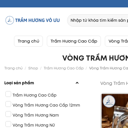
Chuyển
đến
Tìm
nội
kiếm:
dung
Trang chủ
Trầm Hương Cao Cấp
Vòng Tr
VÒNG TRẦM HƯƠN
Trang chủ
/
Shop
/
Trầm Hương Cao Cấp
/
Vòng Trầm Hương C
Loại sản phẩm
Vòng Trầm 
Trầm Hương Cao Cấp
Vòng Trầm Hương Cao Cấp 12mm
Vòng Trầm Hương Nam
Vòng Trầm Hương Nữ