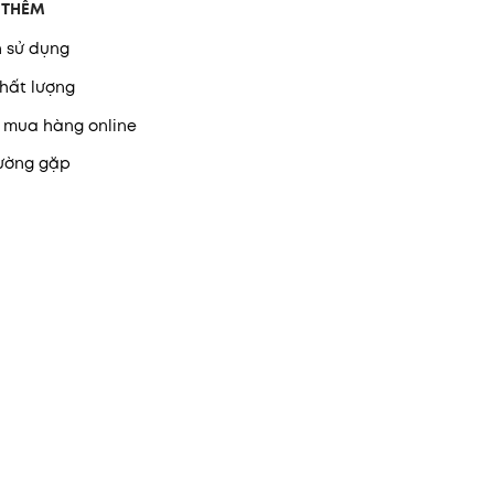
 THÊM
 sử dụng
hất lượng
 mua hàng online
hường gặp