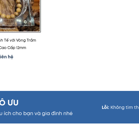
mục
yêu
thích
h Tế với Vòng Trầm
Cao Cấp 12mm
iên hệ
Ô ƯU
Lỗi:
Không tìm th
u ích cho bạn và gia đình nhé