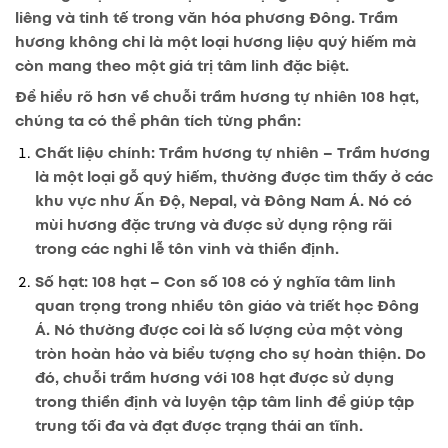
liêng và tinh tế trong văn hóa phương Đông. Trầm
hương không chỉ là một loại hương liệu quý hiếm mà
còn mang theo một giá trị tâm linh đặc biệt.
Để hiểu rõ hơn về chuỗi trầm hương tự nhiên 108 hạt,
chúng ta có thể phân tích từng phần:
Chất liệu chính: Trầm hương tự nhiên
– Trầm hương
là một loại gỗ quý hiếm, thường được tìm thấy ở các
khu vực như Ấn Độ, Nepal, và Đông Nam Á. Nó có
mùi hương đặc trưng và được sử dụng rộng rãi
trong các nghi lễ tôn vinh và thiền định.
Số hạt: 108 hạt
– Con số 108 có ý nghĩa tâm linh
quan trọng trong nhiều tôn giáo và triết học Đông
Á. Nó thường được coi là số lượng của một vòng
tròn hoàn hảo và biểu tượng cho sự hoàn thiện. Do
đó, chuỗi trầm hương với 108 hạt được sử dụng
trong thiền định và luyện tập tâm linh để giúp tập
trung tối đa và đạt được trạng thái an tĩnh.