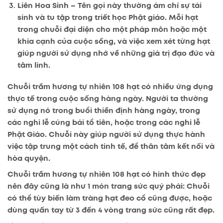
Liên Hoa Sinh
– Tên gọi này thường ám chỉ sự tái
sinh và tu tập trong triết học Phật giáo. Mỗi hạt
trong chuỗi đại diện cho một pháp môn hoặc một
khía cạnh của cuộc sống, và việc xem xét từng hạt
giúp người sử dụng nhớ về những giá trị đạo đức và
tâm linh.
Chuỗi trầm hương tự nhiên 108 hạt có nhiều ứng dụng
thực tế trong cuộc sống hàng ngày.
Người ta thường
sử dụng nó trong buổi thiền định hàng ngày, trong
các nghi lễ cúng bái tổ tiên, hoặc trong các nghi lễ
Phật Giáo. Chuỗi này giúp người sử dụng thực hành
việc tập trung một cách tinh tế, để thân tâm kết nối và
hòa quyện.
Chuỗi trầm hương tự nhiên 108 hạt có hình thức đẹp
nên đây cũng là như 1 món trang sức quý phái:
Chuỗi
có thể tùy biến làm tràng hạt đeo cổ cũng được, hoặc
dùng quấn tay từ 3 đến 4 vòng trang sức cũng rất đẹp.