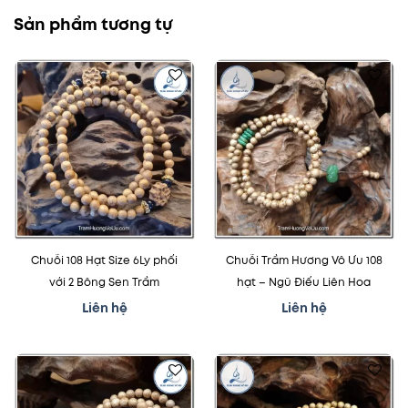
Sản phẩm tương tự
Thêm
Thêm
vào
vào
mục
mục
yêu
yêu
thích
thích
Chuỗi 108 Hạt Size 6Ly phối
Chuỗi Trầm Hương Vô Ưu 108
với 2 Bông Sen Trầm
hạt – Ngũ Điếu Liên Hoa
Liên hệ
Liên hệ