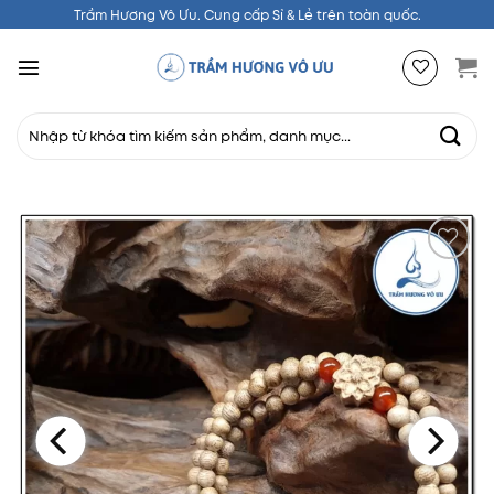
Chuyển
Trầm Hương Vô Ưu. Cung cấp Sỉ & Lẻ trên toàn quốc.
đến
nội
dung
Tìm
kiếm:
Thêm
vào
mục
yêu
thích