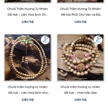
Chuỗi Trầm Hương Tự Nhiên
Chuỗi Trầm Hương Tự Nhiên
108 Hạt – Liên Hoa Sinh Cho
108 hạt Phối Chữ Vạn và Đá
Người Mạng Kim
Cẩm Thạch
Liên hệ
Liên hệ
Thêm
Thêm
vào
vào
mục
mục
yêu
yêu
thích
thích
Chuỗi trầm hương tự nhiên
Chuỗi trầm hương tự nhiên
108 hạt – Liên Hoa Sinh cho
108 hạt – Hoa mẫu đơn
người Mạng Mộc
Liên hệ
Liên hệ